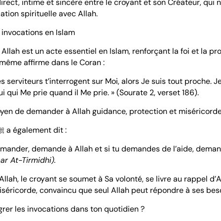
direct, intime et sincère entre le croyant et son Créateur, qui no
lation spirituelle avec Allah.
 invocations en Islam
 Allah est un acte essentiel en Islam, renforçant la foi et la p
i-même affirme dans le Coran :
 serviteurs t’interrogent sur Moi, alors Je suis tout proche. 
ui qui Me prie quand il Me prie. » (Sourate 2, verset 186).
oyen de demander à Allah guidance, protection et miséricorde
Le Prophète ﷺ a également dit :
demander, demande à Allah et si tu demandes de l’aide, deman
r At-Tirmidhi).
llah, le croyant se soumet à Sa volonté, se livre au rappel d’A
séricorde, convaincu que seul Allah peut répondre à ses beso
grer les invocations dans ton quotidien ?