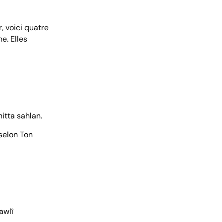
, voici quatre
e. Elles
itta sahlan.
 selon Ton
awlî