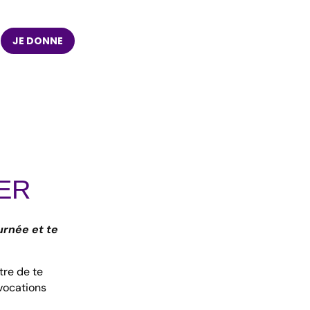
JE DONNE
ER
urnée et te
tre de te
nvocations