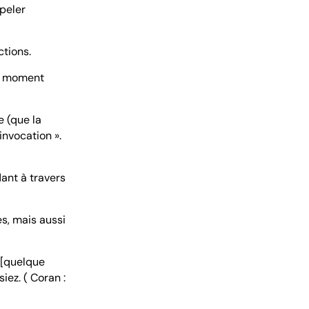
peler
ctions.
ue moment
e (que la
’invocation ».
ant à travers
es, mais aussi
 [quelque
iez. ( Coran :