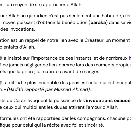
ns : un moyen de se rapprocher d’Allah
oquer Allah au quotidien n’est pas seulement une habitude, c’e
n moyen puissant d’obtenir la bénédiction (
baraka
) dans sa vi
des invocations.
ion est un rappel de notre lien avec le Créateur, un moment 
bienfaits d’Allah.
Le Prophète ﷺ a insisté sur l’importance de ces instants, et de nombreux
 ne jamais négliger ce lien, comme lors des moments propice
els que la prière, le matin, ou avant de manger.
n. »
(Hadith rapporté par Musnad Ahmad)
.
ets du Coran évoquent la puissance des
invocations exauc
 ceux qui multiplient les duuas attirent l’amour d’Allah.
formules ont été rapportées par les compagnons, chacune po
fique pour celui qui la récite avec foi et sincérité.