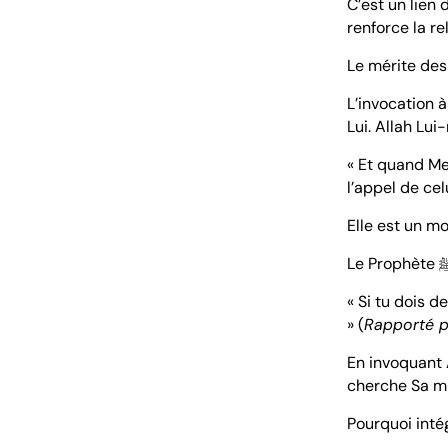
C’est un lien 
renforce la re
Le mérite des
L’invocation à
Lui. Allah Lu
« Et quand Mes
l’appel de cel
Elle est un m
« Si tu dois 
» (
Rapporté pa
En invoquant A
cherche Sa mi
Pourquoi inté