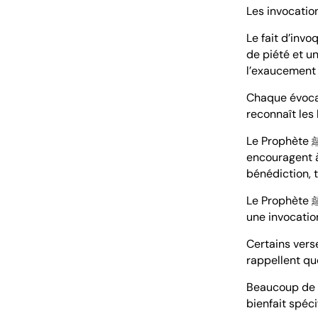
Les invocatio
Le fait d’inv
de piété et u
l’exaucement 
Chaque évocat
reconnaît les 
encouragent à
bénédiction, t
Le Prophète ﷺ a dit : « Le plus incapable des gens est celui qui est incapable de faire
une invocatio
Certains vers
rappellent que
Beaucoup de 
bienfait spéci