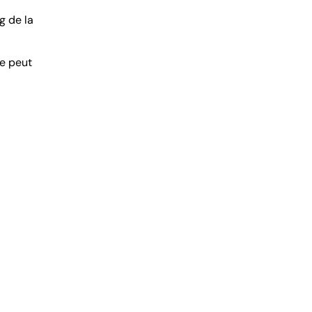
g de la
te peut