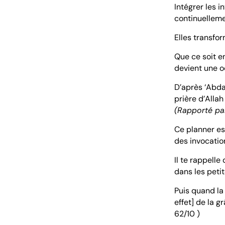
Intégrer les 
continuelleme
Elles transfo
Que ce soit e
devient une o
D’après ‘Abdal
prière d’Allah 
(Rapporté pa
Ce planner es
des invocatio
Il te rappelle
dans les peti
Puis quand la
effet] de la g
62/10 )