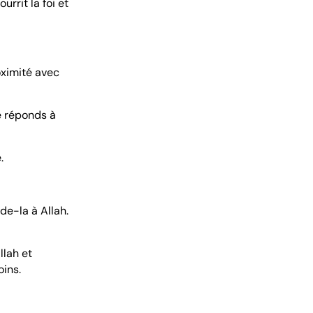
urrit la foi et
roximité avec
Je réponds à
.
de-la à Allah.
llah et
ins.