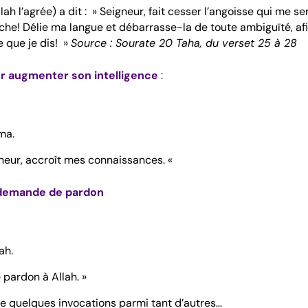
ah l’agrée) a dit : » Seigneur, fait cesser l’angoisse qui me se
âche! Délie ma langue et débarrasse-la de toute ambiguïté, af
 que je dis! »
Source : Sourate 20 Taha, du verset 25 à 28
r augmenter son intelligence
:
lma.
eur, accroît mes connaissances. «
demande de pardon
ah.
pardon à Allah. »
e quelques invocations parmi tant d’autres…