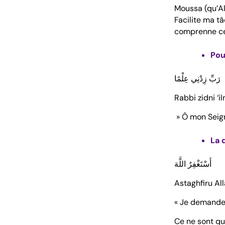
Moussa (qu’All
Facilite ma t
comprenne ce
Pou
رَبِّ زِدْنِي عِلْمًا
Rabbi zidni ‘i
» Ô mon Seign
La 
أَسْتَغْفِرُ اللَّهَ
Astaghfiru All
« Je demande 
Ce ne sont qu