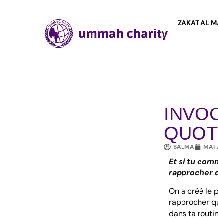
Aller
au
contenu
ZAKAT AL 
INVOC
QUOT
SALMA
MAI 7
Et si tu com
rapprocher d
On a créé le 
rapprocher qu
dans ta routin