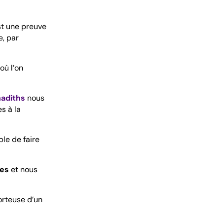
st une preuve
e, par
où l’on
hadiths
nous
s à la
ées
et nous
rteuse d’un