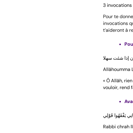
3 invocations
Pour te donne
invocations q
t’aideront à r
Pour
ن إذا شئت سهلا
Allâhoumma La 
« Ô Allâh, rie
vouloir, rend f
Ava
ِي يَفْقَهُوا قَوْلِي
Rabbi chrah lî