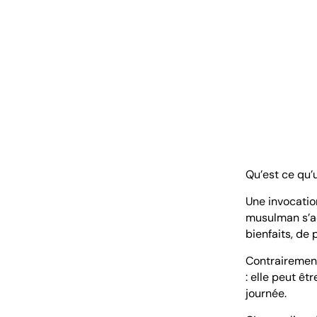
Qu’est ce qu’
Une invocati
musulman s’ad
bienfaits, de
Contrairement 
: elle peut ê
journée.