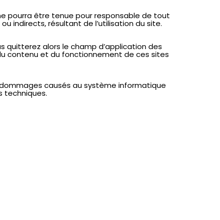
y ne pourra être tenue pour responsable de tout
directs, résultant de l’utilisation du site.
s quitterez alors le champ d’application des
du contenu et du fonctionnement de ces sites
ou dommages causés au système informatique
es techniques.
de la visite du site. Un « cookie » est un bloc de
sa navigation. Il est précisé que tout
tres de son navigateur.
 25 mai 2018, les personnes à propos
ectification et de suppression de ces
omplémentaire, vous pouvez nous contacter :