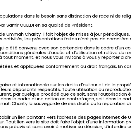
s populations dans le besoin sans distinction de race ni de 
 Samir OUELDI en sa qualité de Président.
 de Ummah Charity. Il fait l’objet de mises à jour périodiques
s activités, les présentations faites n’ont pas de caractère 
 a été convenu avec son partenaire dans le cadre d’un cont
 conditions générales d’accès et d’utilisation et relève du re
 tout moment, et nous vous invitons à vous y reporter à cha
prétées et appliquées conformément au droit français. En cas d
çaise et internationale sur les droits d’auteur et de la propr
e leurs déposants respectifs. Toute utilisation ou reproduction
ent, par quelque procédé que ce soit, sans l’autorisation éc
dans le cadre d’une action en contrefaçon, soit dans le cad
h Charity la sauvegarde de ses droits ou la réparation des 
tablir un lien pointant vers l’adresse des pages internet de
ur. Tout lien vers le site doit faire l’objet d’une informati
ns préavis et sans avoir à motiver sa décision, d’interdire ce