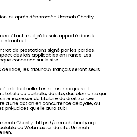
religion, ci-après dénommée Ummah Charity
, ceci étant, malgré le soin apporté dans le
contractuel.
rat de prestations signé par les parties.
spect des lois applicables en France. Les
que connexion sur le site.
e litige, les tribunaux français seront seuls
iété intellectuelle. Les noms, marques et
, totale ou partielle, du site, des éléments qui
rite expresse du titulaire du droit sur ces
re d’une action en concurrence déloyale, ou
préjudices qu’elle aura subi.
 Ummah Charity : https://ummahcharity.org,
on préalable au Webmaster du site, Ummah
 lien.