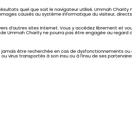
 résultats quel que soit le navigateur utilisé. Ummah Charit
es causés au système informatique du visiteur, directs ou in
rs d’autres sites Internet. Vous y accédez librement et vou
té de Ummah Charity ne pourra pas être engagée au regard 
ra jamais être recherchée en cas de dysfonctionnements 
 ou virus transportés à son insu ou à l’insu de ses partenair
automatiquement sur le logiciel de navigation du visiteur lors 
teur mais qui sert à enregistrer des informations relatives à 
de « cookies » en désactivant cette option dans les paramè
otection des données personnelles entré en application le
ectées bénéficient d’un droit d’accès, de modification, de r
essant directement à Ummah Charity. Pour toute question c
85 44 04 04.
 04