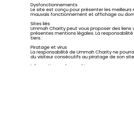
Dysfonctionnements
Le site est conçu pour présenter les meilleurs
mauvais fonctionnement et affichage ou dommag
Sites liés
Ummah Charity peut vous proposer des liens ve
présentes mentions légales. La responsabili
tiers.
Piratage et virus
La responsabilité de Ummah Charity ne pour
du visiteur consécutifs au piratage de son site
Information sur les cookies
Il est rappelé qu’un « cookie » peut s’installer 
données qui ne permet pas d’identifier l’utilisa
internaute peut s’opposer à la mise en place 
Droit d’accès et de rectification
Conformément au Règlement européen sur la pr
desquelles des données personnelles sont coll
données. Ce droit peut être exercé en s’adr
par mail: contact@ummahcharity.org et au 01 
Webmaster
Pour tout contact à propos du site :
contact@ummahcharity.org et au 01 85 44 04