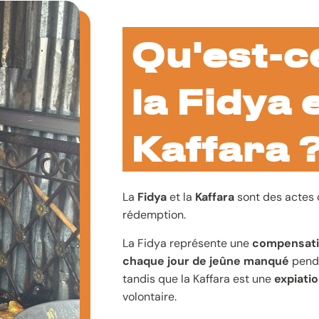
Qu'est-c
la Fidya e
Kaffara 
La
Fidya
et la
Kaffara
sont des actes 
rédemption.
La Fidya représente une
compensati
chaque jour de jeûne manqué
penda
tandis que la Kaffara est une
expiati
volontaire.