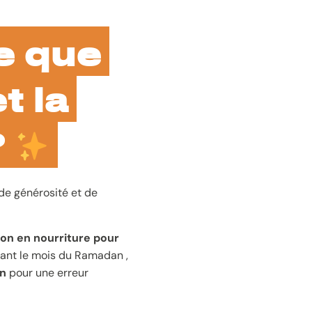
e que
t la
?
de générosité et de
on en nourriture pour
nt le mois du Ramadan ,
on
pour une erreur