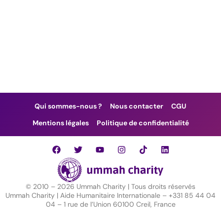
Qui sommes-nous ?
Nous contacter
CGU
Mentions légales
Politique de confidentialité
F
T
Y
I
T
L
a
w
o
n
i
i
c
i
u
s
k
n
e
t
t
t
t
k
b
t
u
a
o
e
o
e
b
g
k
d
© 2010 –
2026
Ummah Charity | Tous droits réservés
o
r
e
r
i
Ummah Charity | Aide Humanitaire Internationale – +331 85 44 04
k
a
n
04 – 1 rue de l’Union 60100 Creil, France
m