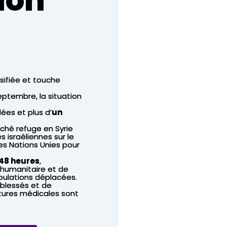
nsifiée et touche
eptembre, la situation
es et plus d’
un
ché refuge en Syrie
 israéliennes sur le
es Nations Unies pour
48 heures
,
 humanitaire et de
opulations déplacées.
blessés et de
ctures médicales sont