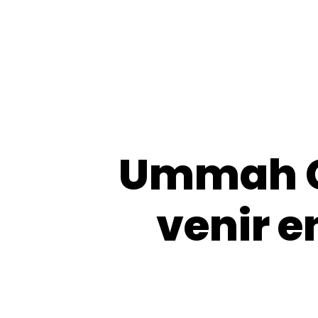
Ummah C
venir e