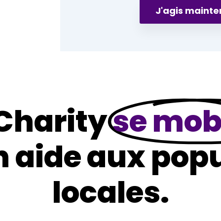
J'agis maint
harity
se mob
n aide aux pop
locales.