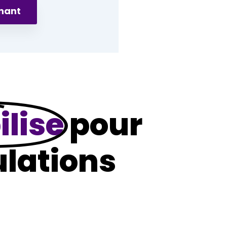
enant
ilise
pour
ulations