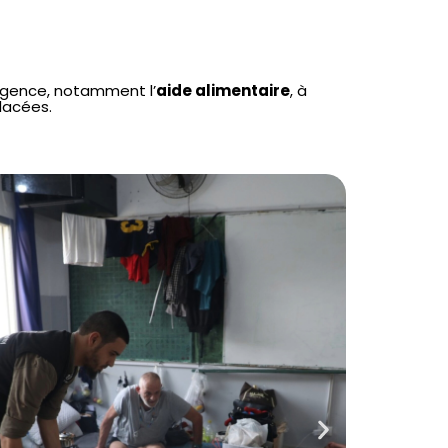
urgence, notamment l’
aide alimentaire
, à
lacées.