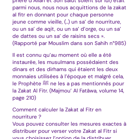
prière d’Allah et Son salut soient sur lui) était
parmi nous, nous nous acquittions de la zakat
al fitr en donnant pour chaque personne
jeune comme vieille, (..) un sa’ de nourriture,
ou un sa’ de aqit, ou un sa’ d’orge, ou un sa’
de dattes ou un sa’ de raisins secs ».
(Rapporté par Mouslim dans son Sahih n°985)
Il est connu qu’au moment où elle a été
instaurée, les musulmans possédaient des
dinars et des dirhams qui étaient les deux
monnaies utilisées à l’époque et malgré cela,
le Prophète ﷺ ne les a pas mentionnés pour
la Zakat Al Fitr. (Majmou’ Al Fatâwa, volume 14,
page 210)
Comment calculer la Zakat al Fitr en
nourriture ?
Vous pouvez consulter les
mesures exactes
à
distribuer pour verser votre Zakat al Fitr si
vous choisissez l’option de la distribuer