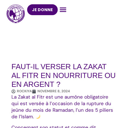
Aller
au
JE DONNE
contenu
FAUT-IL VERSER LA ZAKAT
AL FITR EN NOURRITURE OU
EN ARGENT ?
ROCKIYA
NOVEMBRE 8, 2024
La Zakat al Fitr est une aumône obligatoire
qui est versée à l’occasion de la rupture du
jeûne du mois de Ramadan, l’un des 5 piliers
de l’Islam.
Concernant son statut et comme dit