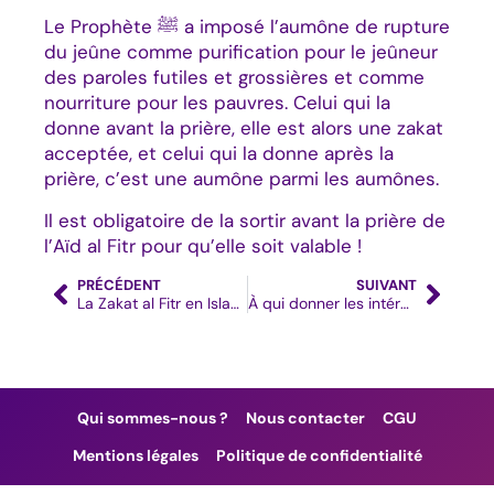
Le Prophète ﷺ a imposé l’aumône de rupture
du jeûne comme purification pour le jeûneur
des paroles futiles et grossières et comme
nourriture pour les pauvres. Celui qui la
donne avant la prière, elle est alors une zakat
acceptée, et celui qui la donne après la
prière, c’est une aumône parmi les aumônes.
Il est obligatoire de la sortir avant la prière de
l’
Aïd al Fitr
pour qu’elle soit valable !
Précédent
Suiv
PRÉCÉDENT
SUIVANT
La Zakat al Fitr en Islam : c’est quoi ?
À qui donner les intérêts bancaires (Riba en Islam) ?
Qui sommes-nous ?
Nous contacter
CGU
Mentions légales
Politique de confidentialité